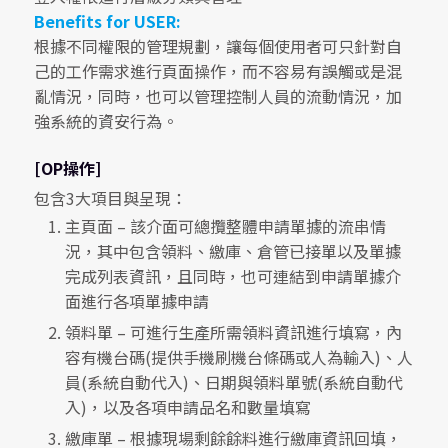
Benefits for USER:
根據不同權限的管理規劃，讓每個使用者可只針對自
己的工作需求進行頁面操作，而不容易有誤觸或是混
亂情況，同時，也可以管理控制人員的流動情況，加
強系統的資安行為。
[OP操作]
包含3大項目與呈現：
主頁面 – 該介面可總攬整體申請單據的流串情
況，其中包含領料、繳庫、倉管已接單以及單據
完成列表資訊，且同時，也可連結到申請單據介
面進行各項單據申請
領料單 – 可進行生產所需領料資訊進行填寫，內
容有機台碼(提供手機刷機台條碼或人為輸入)、人
員(系統自動代入)、日期與領料單號(系統自動代
入)，以及各項申請品名和數量填寫
繳庫單 – 根據現場剩餘餘料進行繳庫資訊回填，