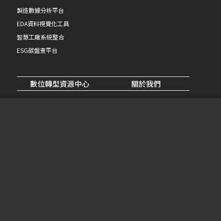
製造數據分析平台
EDA資料視覺化工具
智慧工廠系統整合
ESG碳盤查平台
數位轉型資源中心
關於我們
AIOT趨勢報告
公司簡介
智慧工廠應用架構解析
經營理念與團隊
政府補助申請說明
合作夥伴
技術支援FAQ
最新消息
聯絡我們
新聞中心
活動資訊