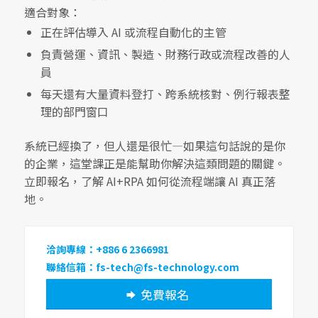
適合對象：
正在評估導入 AI 或流程自動化的主管
負責營運、資訊、製造、財務行政或流程改善的人
員
每天還有大量資料登打、跨系統核對、例行報表整
理的部門窗口
系統已經換了，但人還是很忙—如果這句話說的是你
的企業，這堂課正是能幫助你解決這類問題的關鍵。
立即報名，了解 AI+RPA 如何從流程端讓 AI 真正落
地。
洽詢專線：+886 6 2366981
聯絡信箱：fs-tech@fs-technology.com
免費報名