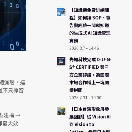
【知識通免費訓練課
程】如何讓 SOP、報
告與經驗一問就知道
的生成式 AI 知識管理
實務
2026.8.7 - 14:46
先知科技完成 D-U-N-
S® CERTIFIED 第三
方企業認證，為國際
縮減層，這
市場合作補上一塊關
並不只停留
鍵拼圖
2026.7.31 - 10:00
【日本台灣形象展參
模型建構 →
展回顧】從 Vision AI
揮最大效
到 Vision to
Action，看見日本製