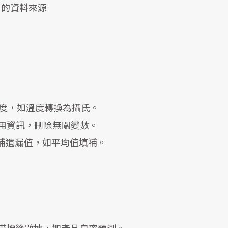
 的資料來源
數據尺度，如溫度轉換為攝氏。
：提取有用資訊，刪除無關變數。
法填補遺漏值，如平均值填補。
）：學習帶標籤數據，如產品良率預測。