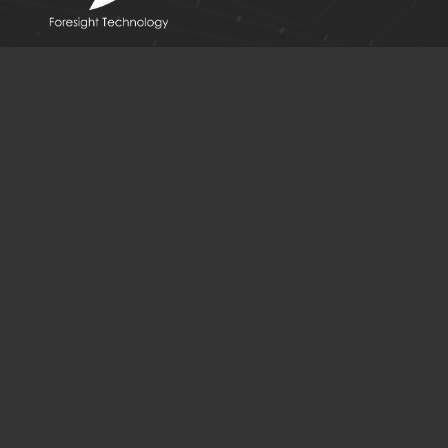
公司地址｜ 台南市東區東門路二段299號3樓
公司電話｜ +886 6 2366981
傳真號碼｜ +886 6 2367830
電子信箱｜fs-tech@fs-technology.com
AI製造解決方案
導入實績
場域專用AI
輔導案例